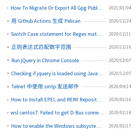
How To Migrate Or Export All Gpg Public And Private Keys From One User To Another
2021/01/04
用 Github Actions 生成 Pelican
2020/12/24
Switch Case statement for Regex matching in JavaScript
2020/12/11
正则表达式匹配数字范围
2020/12/10
Run jQuery in Chrome Console
2020/12/07
Checking if jquery is loaded using Javascript
2020/12/07
Telnet 中使用 smtp 发送邮件
2020/04/14
How to Install EPEL and REMI Repository on CentOS/RedHat 7/6
2020/03/16
wsl centos7: Failed to get D-Bus connection Operation not permitted
2020/02/18
How to enable the Windows subsystem for linux feature
2020/02/17